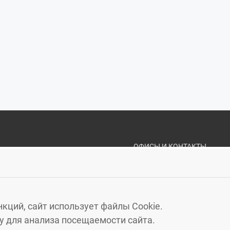
ОФИСЫ И КОНТАКТЫ
«ЗЕЛЁНЫЙ ГОРО
КАЛИНИНГРАД
, МОСКОВ
ЗЕЛЕНОГРАДСК
, УЛ. МА
кций, сайт использует файлы Cookie.
СВЕТЛОГОРСК
, УЛ. ГАГА
 для анализа посещаемости сайта.