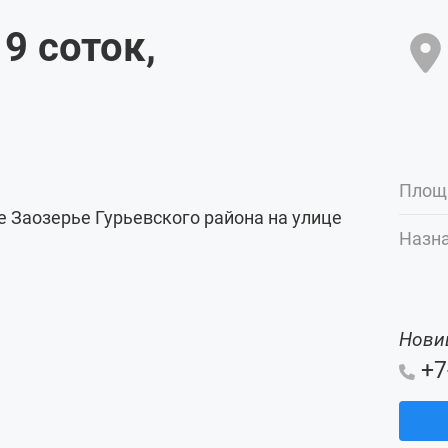
 9
соток
,
Площ
 Заозерье Гурьевского района на улице
Назна
Нови
+7