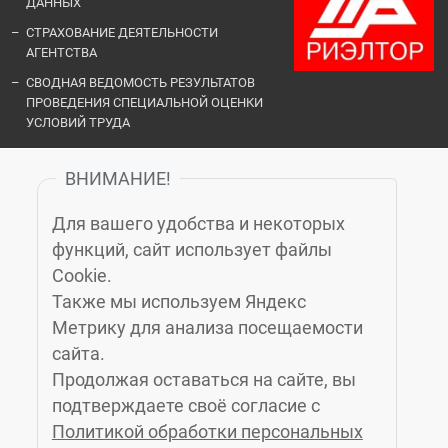
ДАННЫХ
СТРАХОВАНИЕ ДЕЯТЕЛЬНОСТИ
АГЕНТСТВА
СВОДНАЯ ВЕДОМОСТЬ РЕЗУЛЬТАТОВ
ПРОВЕДЕНИЯ СПЕЦИАЛЬНОЙ ОЦЕНКИ
УСЛОВИЙ ТРУДА
ВНИМАНИЕ!
ОФИСЫ И КОНТАКТЫ
Для вашего удобства и некоторых
«ЗЕЛЁНЫЙ ГОРОД»
функций, сайт использует файлы
Cookie.
Также мы используем Яндекс
КАЛИНИНГРАД
, МОСКОВСКИЙ ПРОСПЕКТ, 14Б, 6-Й ЭТАЖ, (4012)
Метрику для анализа посещаемости
76-77-91
сайта.
ЗЕЛЕНОГРАДСК
, УЛ. МАРИНЫ РАСКОВОЙ 4А, 3 ЭТАЖ, КАБ. 10,
Продолжая оставаться на сайте, вы
(4012) 77-23-24
подтверждаете своё согласие с
СВЕТЛОГОРСК
, УЛ. ГАГАРИНА 1, (4012) 77-27-47
Политикой обработки персональных
ПИОНЕРСКИЙ
, УЛ. САДОВАЯ, Д.2, 2-Й ЭТАЖ, (4012) 77-12-32