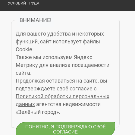
УСЛОВИЙ ТРУДА
ВНИМАНИЕ!
ОФИСЫ И КОНТАКТЫ
Для вашего удобства и некоторых
«ЗЕЛЁНЫЙ ГОРОД»
функций, сайт использует файлы
Cookie.
Также мы используем Яндекс
КАЛИНИНГРАД
, МОСКОВСКИЙ ПРОСПЕКТ, 14Б, 6-Й ЭТАЖ, (4012)
Метрику для анализа посещаемости
76-77-91
сайта.
ЗЕЛЕНОГРАДСК
, УЛ. МАРИНЫ РАСКОВОЙ 4А, 3 ЭТАЖ, КАБ. 10,
Продолжая оставаться на сайте, вы
(4012) 77-23-24
подтверждаете своё согласие с
СВЕТЛОГОРСК
, УЛ. ГАГАРИНА 1, (4012) 77-27-47
Политикой обработки персональных
ПИОНЕРСКИЙ
, УЛ. САДОВАЯ, Д.2, 2-Й ЭТАЖ, (4012) 77-12-32
данных
агентства недвижимости
ГУРЬЕВСК
, ПЕРЕУЛОК ЯСНЫЙ, Д.2, ОФИС 2, (4012) 77-29-39
«Зелёный город».
© 2010-2026 Агентство недвижимости «Зелёный
ПОНЯТНО, Я ПОДТВЕРЖДАЮ СВОЁ
город»
СОГЛАСИЕ