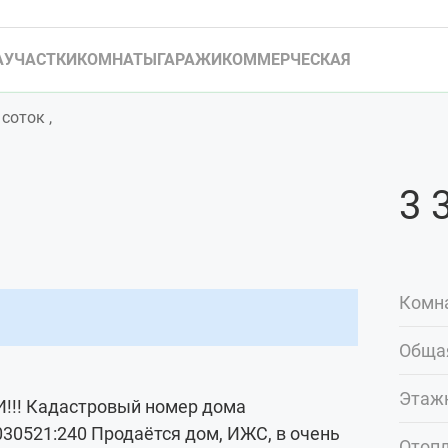
А
УЧАСТКИ
КОМНАТЫ
ГАРАЖИ
КОММЕРЧЕСКАЯ
соток ,
3 
Комн
Обща
Этаж
!! Кадастровый номер дома
030521:240 Продаётся дом, ИЖС, в очень
Отопл