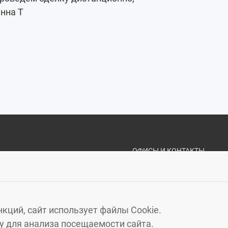
нна Т
ОФИСЫ И КОНТАКТЫ
«ЗЕЛЁНЫЙ ГОРО
КАЛИНИНГРАД
, МОСКОВ
ЗЕЛЕНОГРАДСК
, УЛ. МА
кций, сайт использует файлы Cookie.
СВЕТЛОГОРСК
, УЛ. ГАГА
 для анализа посещаемости сайта.