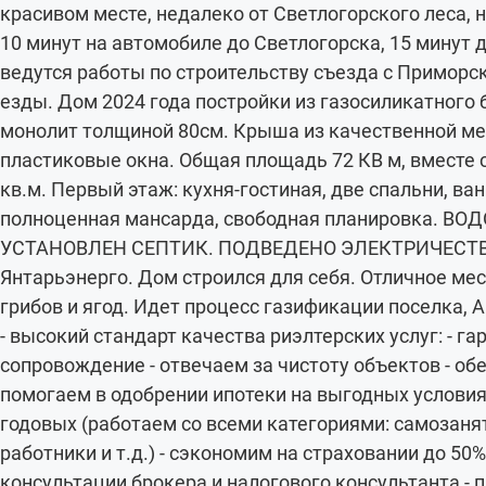
красивом месте, недалеко от Светлогорского леса, 
10 минут на автомобиле до Светлогорска, 15 минут 
ведутся работы по строительству съезда с Приморск
езды. Дом 2024 года постройки из газосиликатного
монолит толщиной 80см. Крыша из качественной м
пластиковые окна. Общая площадь 72 КВ м, вместе 
кв.м. Первый этаж: кухня-гостиная, две спальни, ва
полноценная мансарда, свободная планировка. В
УСТАНОВЛЕН СЕПТИК. ПОДВЕДЕНО ЭЛЕКТРИЧЕСТВО –
Янтарьэнерго. Дом строился для себя. Отличное мес
грибов и ягод. Идет процесс газификации поселка,
- высокий стандарт качества риэлтерских услуг: - 
сопровождение - отвечаем за чистоту объектов - об
помогаем в одобрении ипотеки на выгодных условиях
годовых (работаем со всеми категориями: самозаня
работники и т.д.) - сэкономим на страховании до 5
консультации брокера и налогового консультанта - 