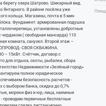
на берегу озера Шатрово. Шикарный вид.
до Янтарного. В районе посёлка уже
Площ
ого кольца. Магазины, почта в 5 мин
 блока. Фундамент: армированная подушка
еталлочерепицы, установлены добротные
с чердаком ( свободная мансарда) 110
нная комната, санузел. Второй этаж –
ОДОПРОВОД- СВОЯ СКВАЖИНА.
 15кВт. Счётчик, договор с
то для отдыха, охоты, рыбалки, сбора
 Агентство Недвижимости «Зелёный город»
гарантируем полное юридическое
еспечиваем безопасность расчетов -
 с выбором банка, скидка до 0,7%
тые, моряки физ и юр,-лица, наемные
0% - проводим первичные бесплатные
проведем сделку дистанционно,