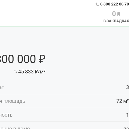
8 800 222 68 70
0
В ЗАКЛАДКАХ
300 000 ₽
≈ 45 833 ₽/м²
ат
3
я площадь
72 м²
ность
1
ение в доме
да