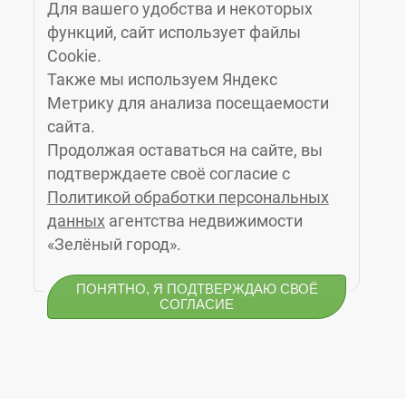
Для вашего удобства и некоторых
«ЗЕЛЁНЫЙ ГОРОД»
функций, сайт использует файлы
Cookie.
Также мы используем Яндекс
КАЛИНИНГРАД
, МОСКОВСКИЙ ПРОСПЕКТ, 14Б, 6-Й ЭТАЖ, (4012)
Метрику для анализа посещаемости
76-77-91
сайта.
ЗЕЛЕНОГРАДСК
, УЛ. МАРИНЫ РАСКОВОЙ 4А, 3 ЭТАЖ, КАБ. 10,
Продолжая оставаться на сайте, вы
(4012) 77-23-24
подтверждаете своё согласие с
СВЕТЛОГОРСК
, УЛ. ГАГАРИНА 1, (4012) 77-27-47
Политикой обработки персональных
ПИОНЕРСКИЙ
, УЛ. САДОВАЯ, Д.2, 2-Й ЭТАЖ, (4012) 77-12-32
данных
агентства недвижимости
ГУРЬЕВСК
, ПЕРЕУЛОК ЯСНЫЙ, Д.2, ОФИС 2, (4012) 77-29-39
«Зелёный город».
© 2010-2026 Агентство недвижимости «Зелёный
ПОНЯТНО, Я ПОДТВЕРЖДАЮ СВОЁ
город»
СОГЛАСИЕ
0
НОВОСТРОЙКИ
КВАРТИРЫ
КАТАЛОГ
В ЗАКЛАДКАХ