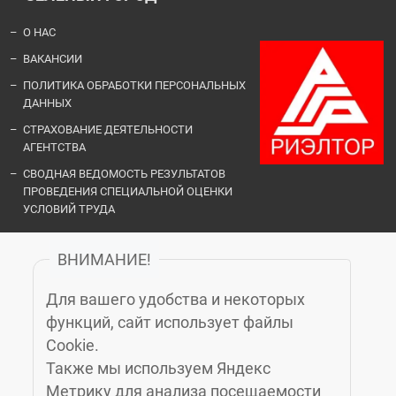
О НАС
ВАКАНСИИ
ПОЛИТИКА ОБРАБОТКИ ПЕРСОНАЛЬНЫХ
ДАННЫХ
СТРАХОВАНИЕ ДЕЯТЕЛЬНОСТИ
АГЕНТСТВА
СВОДНАЯ ВЕДОМОСТЬ РЕЗУЛЬТАТОВ
ПРОВЕДЕНИЯ СПЕЦИАЛЬНОЙ ОЦЕНКИ
УСЛОВИЙ ТРУДА
ВНИМАНИЕ!
ОФИСЫ И КОНТАКТЫ
Для вашего удобства и некоторых
«ЗЕЛЁНЫЙ ГОРОД»
функций, сайт использует файлы
Cookie.
Также мы используем Яндекс
КАЛИНИНГРАД
, МОСКОВСКИЙ ПРОСПЕКТ, 14Б, 6-Й ЭТАЖ, (4012)
Метрику для анализа посещаемости
76-77-91