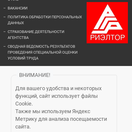
ВАКАНСИИ
ПОЛИТИКА ОБРАБОТКИ ПЕРСОНАЛЬНЫХ
ДАННЫХ
СТРАХОВАНИЕ ДЕЯТЕЛЬНОСТИ
АГЕНТСТВА
СВОДНАЯ ВЕДОМОСТЬ РЕЗУЛЬТАТОВ
ПРОВЕДЕНИЯ СПЕЦИАЛЬНОЙ ОЦЕНКИ
УСЛОВИЙ ТРУДА
ВНИМАНИЕ!
ОФИСЫ И КОНТАКТЫ
Для вашего удобства и некоторых
«ЗЕЛЁНЫЙ ГОРОД»
функций, сайт использует файлы
Cookie.
Также мы используем Яндекс
КАЛИНИНГРАД
, МОСКОВСКИЙ ПРОСПЕКТ, 14Б, 6-Й ЭТАЖ, (4012)
Метрику для анализа посещаемости
76-77-91
сайта.
ЗЕЛЕНОГРАДСК
, УЛ. МАРИНЫ РАСКОВОЙ 4А, 3 ЭТАЖ, КАБ. 10,