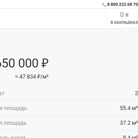
8 800 222 68 70
0
В ЗАКЛАДКАХ
650 000 ₽
≈ 47 834 ₽/м²
ат
2
я площадь
55.4 м²
я площадь
37.2 м²
адь кухни
8.4 м²