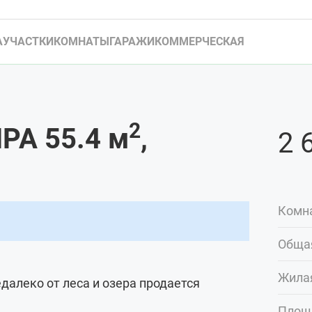
А
УЧАСТКИ
КОМНАТЫ
ГАРАЖИ
КОММЕРЧЕСКАЯ
2
РА 55.4
м
,
2 
Комн
Обща
Жила
алеко от леса и озера продается
Площ