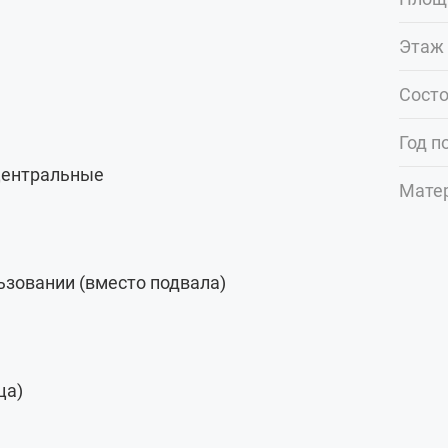
Этаж 
Сост
Год п
 центральные
Мате
ьзовании (вместо подвала)
ца)