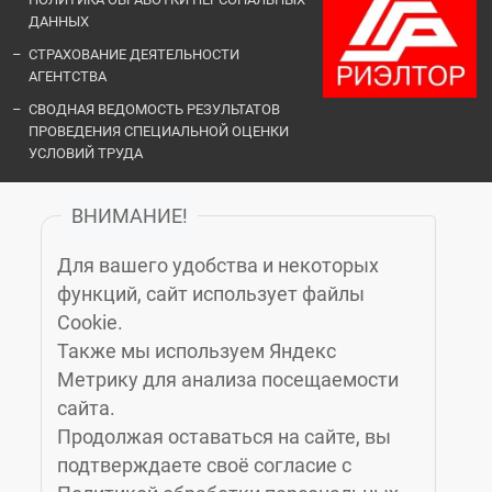
ДАННЫХ
СТРАХОВАНИЕ ДЕЯТЕЛЬНОСТИ
АГЕНТСТВА
СВОДНАЯ ВЕДОМОСТЬ РЕЗУЛЬТАТОВ
ПРОВЕДЕНИЯ СПЕЦИАЛЬНОЙ ОЦЕНКИ
УСЛОВИЙ ТРУДА
ВНИМАНИЕ!
ОФИСЫ И КОНТАКТЫ
Для вашего удобства и некоторых
«ЗЕЛЁНЫЙ ГОРОД»
функций, сайт использует файлы
Cookie.
Также мы используем Яндекс
КАЛИНИНГРАД
, МОСКОВСКИЙ ПРОСПЕКТ, 14Б, 6-Й ЭТАЖ, (4012)
Метрику для анализа посещаемости
76-77-91
сайта.
ЗЕЛЕНОГРАДСК
, УЛ. МАРИНЫ РАСКОВОЙ 4А, 3 ЭТАЖ, КАБ. 10,
Продолжая оставаться на сайте, вы
(4012) 77-23-24
подтверждаете своё согласие с
СВЕТЛОГОРСК
, УЛ. ГАГАРИНА 1, (4012) 77-27-47