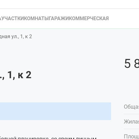
А
УЧАСТКИ
КОМНАТЫ
ГАРАЖИ
КОММЕРЧЕСКАЯ
ая ул., 1, к 2
5 
 1, к 2
Обща
Жила
Площ
одной планировке, со своим личным