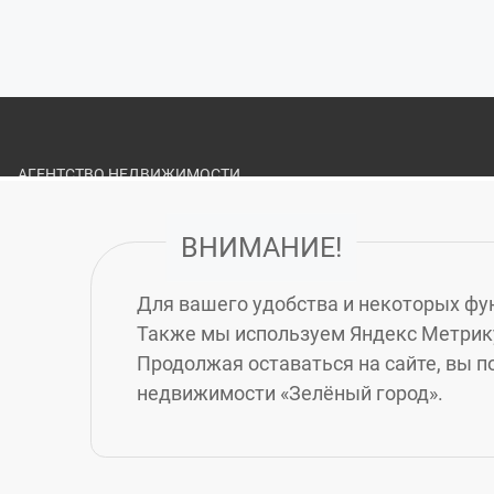
АГЕНТСТВО НЕДВИЖИМОСТИ
«ЗЕЛЁНЫЙ ГОРОД»
ВНИМАНИЕ!
О НАС
ВАКАНСИИ
Для вашего удобства и некоторых фун
ПОЛИТИКА ОБРАБОТКИ ПЕРСОНАЛЬНЫХ ДАННЫХ
Также мы используем Яндекс Метрику
СТРАХОВАНИЕ ДЕЯТЕЛЬНОСТИ АГЕНТСТВА
Продолжая оставаться на сайте, вы п
недвижимости «Зелёный город».
СВОДНАЯ ВЕДОМОСТЬ РЕЗУЛЬТАТОВ ПРОВЕДЕНИЯ
СПЕЦИАЛЬНОЙ ОЦЕНКИ УСЛОВИЙ ТРУДА
© 2010-2026 Агентство недвижимости «Зелёный гор