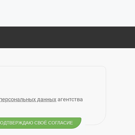
Д»
СКИЙ ПРОСПЕКТ, 14Б, 6-Й ЭТАЖ, (4012) 76-77-91
РИНЫ РАСКОВОЙ 4А, 3 ЭТАЖ, КАБ. 10, (4012) 77-23-24
РИНА 1, (4012) 77-27-47
ВАЯ, Д.2, 2-Й ЭТАЖ, (4012) 77-12-32
 персональных данных
агентства
НЫЙ, Д.2, ОФИС 2, (4012) 77-29-39
ПОДТВЕРЖДАЮ СВОЁ СОГЛАСИЕ