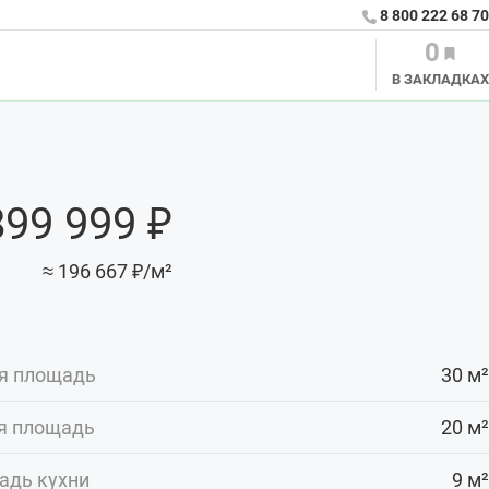
8 800 222 68 70
0
В ЗАКЛАДКАХ
899 999 ₽
≈ 196 667 ₽/м²
я площадь
30 м²
я площадь
20 м²
адь кухни
9 м²