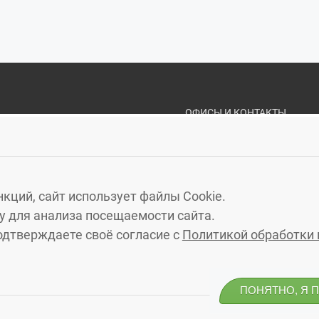
ОФИСЫ И КОНТАКТЫ
«ЗЕЛЁНЫЙ ГОРО
КАЛИНИНГРАД
, МОСКОВ
ЗЕЛЕНОГРАДСК
, УЛ. МА
кций, сайт использует файлы Cookie.
СВЕТЛОГОРСК
, УЛ. ГАГА
 для анализа посещаемости сайта.
ПИОНЕРСКИЙ
, УЛ. САДО
одтверждаете своё согласие с
Политикой обработки
ГУРЬЕВСК
, ПЕРЕУЛОК ЯС
ПОНЯТНО, Я 
од»