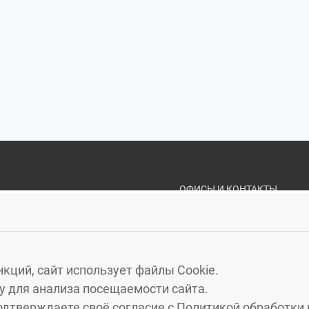
ОФИСЫ И КОНТАКТЫ
«ЗЕЛЁНЫЙ ГОРО
КАЛИНИНГРАД
, МОСКОВ
ЗЕЛЕНОГРАДСК
, УЛ. МА
кций, сайт использует файлы Cookie.
СВЕТЛОГОРСК
, УЛ. ГАГА
 для анализа посещаемости сайта.
ПИОНЕРСКИЙ
, УЛ. САДО
одтверждаете своё согласие с
Политикой обработки