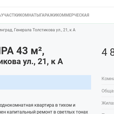
А
УЧАСТКИ
КОМНАТЫ
ГАРАЖИ
КОММЕРЧЕСКАЯ
нград, Генерала Толстикова ул., 21, к А
РА 43
м²
,
4 
кова ул., 21, к А
Комн
Обща
Жила
 однокомнатная квартира в тихом и
ен капитальный ремонт в светлых тонах