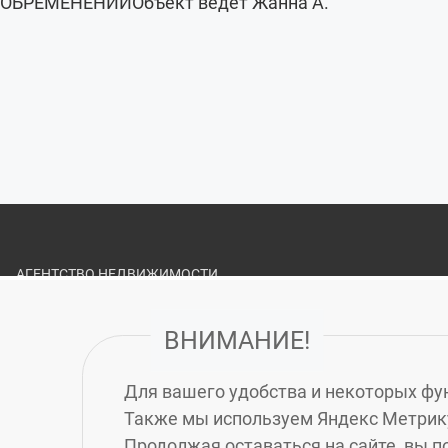
ОБРЕМЕНЕНИЙОбъект ведет Жанна А.
АГЕНТСТВО НЕДВИЖИМОСТИ
«ЗЕЛЁНЫЙ ГОРОД»
ВНИМАНИЕ!
О НАС
ВАКАНСИИ
Для вашего удобства и некоторых фун
ПОЛИТИКА ОБРАБОТКИ ПЕРСОНАЛЬНЫХ ДАННЫХ
Также мы используем Яндекс Метрику
СТРАХОВАНИЕ ДЕЯТЕЛЬНОСТИ АГЕНТСТВА
Продолжая оставаться на сайте, вы п