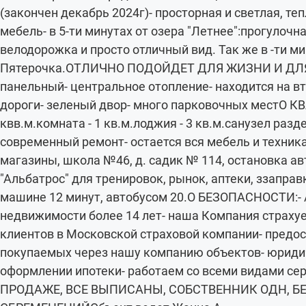
(закончен декабрь 2024г)- просторная и светлая, те
мебель- в 5-ти минутах от озера "Летнее":прогулочн
велодорожка и просто отличный вид. Так же в -ти ми
Пятерочка.ОТЛИЧНО ПОДОЙДЕТ ДЛЯ ЖИЗНИ И ДЛЯ
панельный- центральное отопление- находится на в
дороги- зеленый двор- много парковочных местО КВ
квв.м.комната - 1 кв.м.лоджия - 3 кв.м.санузел раздел
современный ремонт- остается вся мебель и техник
магазины, школа №46, д. садик № 114, остановка авт
"Альбатрос" для тренировок, рынок, аптеки, ззаправ
машине 12 минут, автобусом 20.О БЕЗОПАСНОСТИ:- А
недвижимости более 14 лет- наша Компания страхуе
клиентов в Московской страховой компании- пред
покупаемых через нашу компанию объектов- юриди
оформлении ипотеки- работаем со всеми видами с
ПРОДАЖЕ, ВСЕ ВЫПИСАНЫ, СОБСТВЕННИК ОДН, БЕ