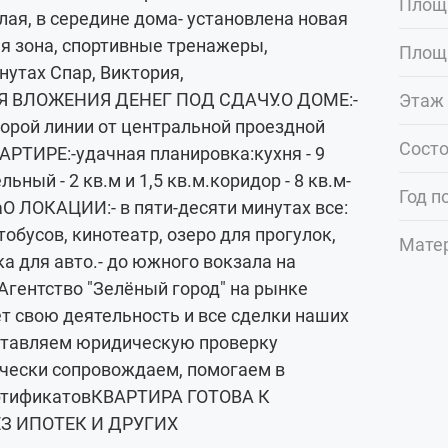
Площ
плая, в середине дома- установлена новая
ая зона, спортивные тренажеры,
Площ
нутах Спар, Виктория,
 ВЛОЖЕНИЯ ДЕНЕГ ПОД СДАЧУ.О ДОМЕ:-
Этаж 
торой линии от центральной проездной
Сост
АРТИРЕ:-удачная планировка:кухня - 9
ьный - 2 кв.м и 1,5 кв.м.коридор - 8 кв.м-
Год п
аО ЛОКАЦИИ:- в пяти-десяти минутах все:
обусов, кинотеатр, озеро для прогулок,
Мате
ка для авто.- до южного вокзала на
гентство "Зелёный город" на рынке
т свою деятельность и все сделки наших
оставляем юридическую проверку
чески сопровождаем, помогаем в
ертификатовКВАРТИРА ГОТОВА К
З ИПОТЕК И ДРУГИХ