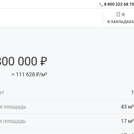
8 800 222 68 70
0
В ЗАКЛАДКАХ
800 000 ₽
≈ 111 628 ₽/м²
ат
1
я площадь
43 м²
я площадь
17 м²