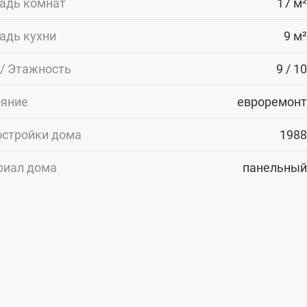
адь комнат
17 м²
адь кухни
9 м²
/ Этажность
9 / 10
ояние
евроремонт
остройки дома
1988
риал дома
панельный