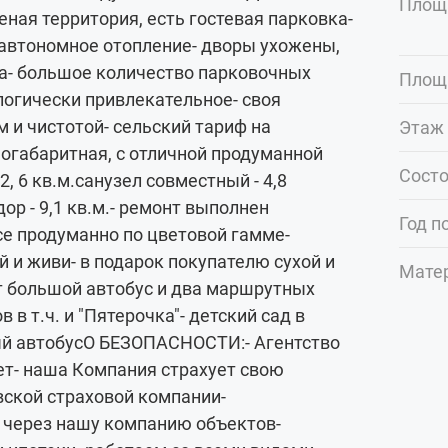
Площ
еная территория, есть гостевая парковка-
 автономное отопление- дворы ухожены,
ха- большое количество парковочных
Площ
ологически привлекательное- своя
 и чистотой- сельский тариф на
Этаж 
огабаритная, с отличной продуманной
Сост
, 6 кв.м.санузел совместный - 4,8
дор - 9,1 кв.м.- ремонт выполнен
Год п
се продуманно по цветовой гамме-
й и живи- в подарок покупателю сухой и
Мате
т большой автобус и два маршрутных
в т.ч. и "Пятерочка"- детский сад в
ный автобусО БЕЗОПАСНОСТИ:- Агентство
ет- наша Компания страхует свою
вской страховой компании-
через нашу компанию объектов-