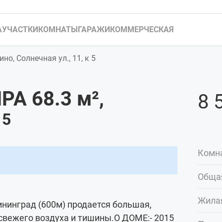
А
УЧАСТКИ
КОМНАТЫ
ГАРАЖИ
КОММЕРЧЕСКАЯ
но, Солнечная ул., 11, к 5
РА 68.3
м²
,
8 
 5
Комн
Обща
Жила
лининград (600м) продается большая,
 свежего воздуха и тишины.О ДОМЕ:- 2015