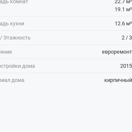
адь комнат
22.7 м²
19.1 м²
адь кухни
12.6 м²
/ Этажность
2 / 3
ояние
евроремонт
остройки дома
2015
риал дома
кирпичный