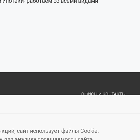
ипотеки- работаем со всеми видами
ОФИСЫ И КОНТАКТЫ
«ЗЕЛЁНЫЙ ГОРО
КАЛИНИНГРАД
, МОСКОВ
ЗЕЛЕНОГРАДСК
, УЛ. МА
кций, сайт использует файлы Cookie.
СВЕТЛОГОРСК
, УЛ. ГАГА
 для анализа посещаемости сайта.