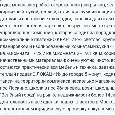
года, малая застройка- огороженная (закрытая), зел
кирпичный: сухой, теплый, отличная шумоизоляция-
детские и спортивные площадки, лавочки для отды
мест, есть гостевая парковка- вокруг лес, место эк
управляющая компания, которая следит за порядком
коммунальные платежиО КВАРТИРЕ:- светлая, крупн
планировкой и изолированными комнатами:кухня - 12
кв.м.комната 1 - 22,7 кв.м.комната 2 - 19,1 кв.м.кори
качественными материалами: очень уютно, чисто, в
остаются практически вся мебель и техника, заезжа
теплый подвалО ЛОКАЦИИ:- до города 5 минут, ходя
такси- на территории комплекса несколько магазинов 
пос.Ласкино, школа в пос Яблоневка, возит школь
"Зелёный город" на рынке недвижимости более 14 л
деятельность и все сделки наших клиентов в Моско
предоставляем юридическую проверку покупаемых 