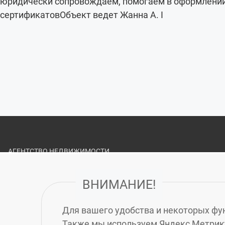
юридически сопровождаем, помогаем в оформлении 
сертификатовОбъект ведет Жанна А. I
АГЕНТСТВО НЕДВИЖИМОСТИ
«ЗЕЛЁНЫЙ ГОРОД»
ВНИМАНИЕ!
О НАС
ВАКАНСИИ
Для вашего удобства и некоторых фун
ПОЛИТИКА ОБРАБОТКИ ПЕРСОНАЛЬНЫХ ДАННЫХ
Также мы используем Яндекс Метрику