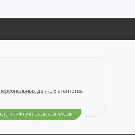
Д»
СКИЙ ПРОСПЕКТ, 14Б, 6-Й ЭТАЖ, (4012) 76-77-91
РИНЫ РАСКОВОЙ 4А, 3 ЭТАЖ, КАБ. 10, (4012) 77-23-24
РИНА 1, (4012) 77-27-47
ВАЯ, Д.2, 2-Й ЭТАЖ, (4012) 77-12-32
 персональных данных
агентства
НЫЙ, Д.2, ОФИС 2, (4012) 77-29-39
ПОДТВЕРЖДАЮ СВОЁ СОГЛАСИЕ