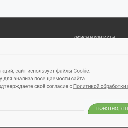
ОФИСЫ И КОНТАКТЫ
«ЗЕЛЁНЫЙ ГОРО
КАЛИНИНГРАД
, МОСКОВ
ЗЕЛЕНОГРАДСК
, УЛ. МА
кций, сайт использует файлы Cookie.
СВЕТЛОГОРСК
, УЛ. ГАГА
 для анализа посещаемости сайта.
ПИОНЕРСКИЙ
, УЛ. САДО
одтверждаете своё согласие с
Политикой обработки
ГУРЬЕВСК
, ПЕРЕУЛОК ЯС
ПОНЯТНО, Я 
од»