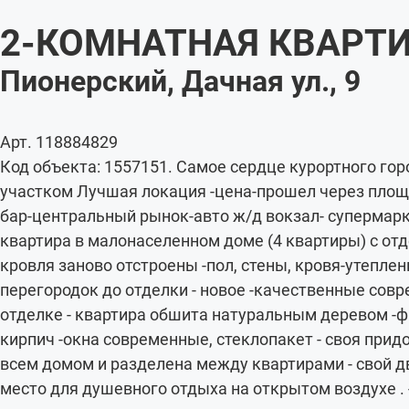
2-КОМНАТНАЯ КВАРТИ
Пионерский, Дачная ул., 9
Арт. 118884829
Код объекта: 1557151. Самое сердце курортного го
участком Лучшая локация -цена-прошел через площа
бар-центральный рынок-авто ж/д вокзал- супермарк
квартира в малонаселенном доме (4 квартиры) с от
кровля заново отстроены -пол, стены, кровя-утепле
перегородок до отделки - новое -качественные сов
отделке - квартира обшита натуральным деревом -
кирпич -окна современные, стеклопакет - своя прид
всем домом и разделена между квартирами - свой д
место для душевного отдыха на открытом воздухе . 