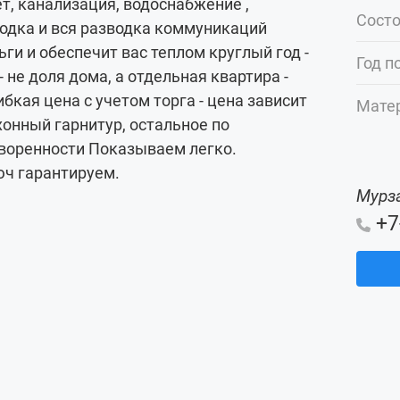
т, канализация, водоснабжение ,
Сост
водка и вся разводка коммуникаций
ги и обеспечит вас теплом круглый год -
Год п
 не доля дома, а отдельная квартира -
ибкая цена с учетом торга - цена зависит
Мате
хонный гарнитур, остальное по
воренности Показываем легко.
юч гарантируем.
Мурз
+7