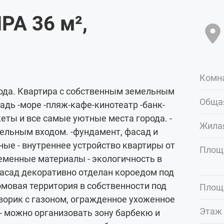
РА 36
м²
,
Комн
рода. Квартира с собственным земельным
Обща
дь -море -пляж-кафе-кинотеатр -банк-
еты и все самые уютные места города. -
Жила
дельным входом. -фундамент, фасад и
нные - внутреннее устройство квартиры от
Площ
ременные материалы - экологичность в
фасад декоративно отделан короедом под
омовая территория в собственности под
Площ
ворик с газоном, огражденное ухоженное
Этаж 
- можно организовать зону барбекю и