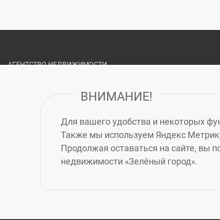
АГЕНТСТВО НЕДВИЖИМОСТИ
«ЗЕЛЁНЫЙ ГОРОД»
ВНИМАНИЕ!
О НАС
ВАКАНСИИ
Для вашего удобства и некоторых фун
ПОЛИТИКА ОБРАБОТКИ ПЕРСОНАЛЬНЫХ ДАННЫХ
Также мы используем Яндекс Метрику
СТРАХОВАНИЕ ДЕЯТЕЛЬНОСТИ АГЕНТСТВА
Продолжая оставаться на сайте, вы п
недвижимости «Зелёный город».
СВОДНАЯ ВЕДОМОСТЬ РЕЗУЛЬТАТОВ ПРОВЕДЕНИЯ
СПЕЦИАЛЬНОЙ ОЦЕНКИ УСЛОВИЙ ТРУДА
© 2010-2026 Агентство недвижимости «Зелёный гор